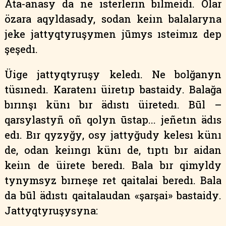
Ata-anasy
da
ne
ısterlerın
bılmeidı
.
Olar
özara
aqyldasady
,
sodan
keiın
balalaryna
jeke
jattyqtyruşymen
jūmys
ısteimız
dep
şeşedı
.
Üige
jattyqtyruşy
keledı
.
Ne
bolğanyn
tüsınedı
.
Karatenı
üiretıp
bastaidy
.
Balağa
bırınşı
künı
bır
ädıstı
üiretedı
.
Būl
–
qarsylastyñ
oñ
qolyn
ūstap
...
jeñetın
ädıs
edı
.
Bır
qyzyğy
,
osy
jattyğudy
kelesı
künı
de
,
odan
keiıngı
künı
de
,
tıptı
bır
aidan
keiın
de
üirete
beredı
.
Bala
bır
qimyldy
tynymsyz
bırneşe
ret
qaitalai
beredı
.
Bala
da
būl
ädıstı
qaitalaudan
«şarşai»
bastaidy
.
Jattyqtyruşysyna
: