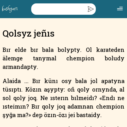
Qolsyz jeñıs
Bır
elde
bır
bala
bolypty
.
Ol
karateden
älemge
tanymal
chempion
boludy
armandapty
.
Alaida
...
Bır
künı
osy
bala
jol
apatyna
tüsıptı
.
Közın
aşypty
:
oñ
qoly
ornynda
,
al
sol
qoly
joq
.
Ne
ısterın
bılmeidı
?
«Endı
ne
ısteimın
?
Bır
qoly
joq
adamnan
chempion
şyğa
ma?»
dep
özın-özı
jei
bastaidy
.